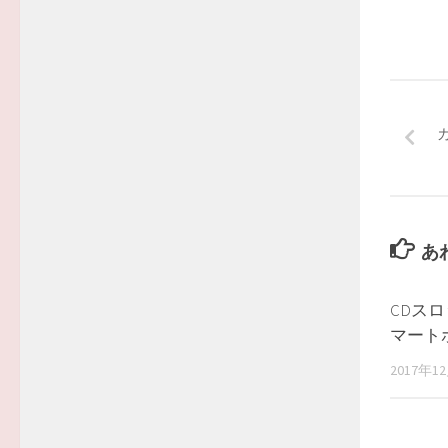
あ
CDス
マート
2017年1