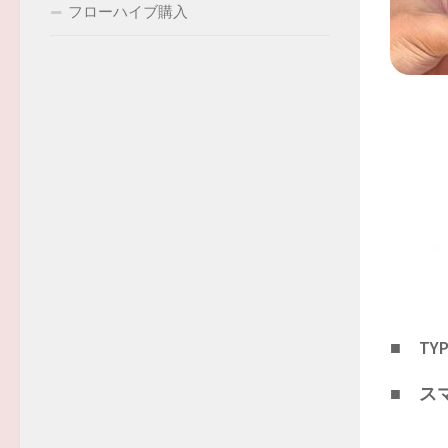
フローハイブ購入
■ TYP
■ ス