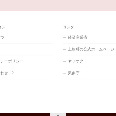
ョン
リンク
さつ
経済産業省
要
上牧町の公式ホームページ
バシーポリシー
ヤフオク
わせ 2
気象庁